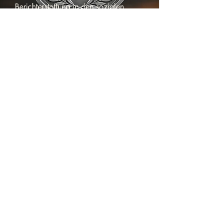
Berichterstattung in den sozialen
Medien und den Onlinezeitungen
erwähnt.
Gold Sponsor
Spenden Sie
10.000,- €
für den Bau
unseres Tierheimes. Ihr Unternehmen
wird als Sponsor auf unserer
Webseite verlinkt und einer der
Hunde- oder Katzenräume wird nach
Ihrem Unternehmen oder Ihrem
Wunsch getauft. Außerdem wird Ihr
Unternehmen im Rahmen der
Berichterstattung in den sozialen
Medien und den Onlinezeitungen