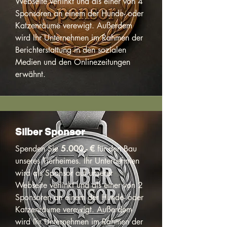
Webseite verlinkt und als einer von 4
Sponsoren an einem der Hunde- oder
Katzenräume verewigt. Außerdem
wird Ihr Unternehmen im Rahmen der
Berichterstattung in den sozialen
Medien und den Onlinezeitungen
erwähnt.
Silber Sponsor
Spenden Sie
5.000,- €
für den Bau
unseres Tierheimes. Ihr Unternehmen
wird als Sponsor auf unserer
Webseite verlinkt und als einer von 2
Sponsoren an einem der Hunde- oder
Katzenräume verewigt. Außerdem
wird Ihr Unternehmen im Rahmen der