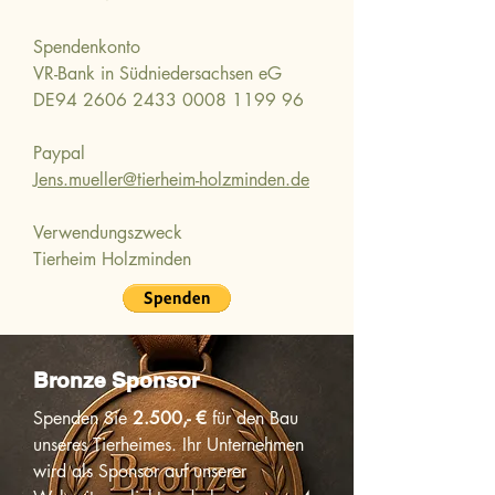
Spendenkonto
VR-Bank in Südniedersachsen eG
DE94
2606 2433 0008 1199
96
Paypal
Jens.mueller@tierheim-holzminden.de
Verwendungszweck
Tierheim Holzminden
Bronze Sponsor
Spenden Sie
2.500,- €
für den Bau
unseres Tierheimes. Ihr Unternehmen
wird als Sponsor auf unserer