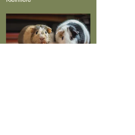
Tierschutz
Holzminden-
Höxter e.V.